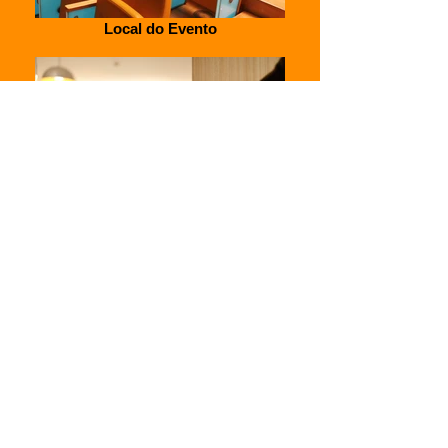
Local do Evento
Hotéis
Federação Brasileira de Terapias
Cognitivas (FBTC)
Avenida Iguaçu, 525/603, Petrópolis -
CEP 90470-430