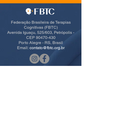
Federação Brasileira de Terapias
Cognitivas (FBTC)
Avenida Iguaçu, 525/603, Petrópolis -
CEP 90470-430
Porto Alegre - RS, Brasil
Email:
contato@fbtc.org.br
Acesso rápido CBTC
Home
Informações Gerais