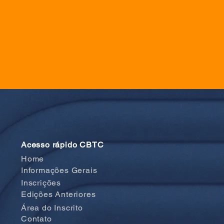
Acesso rápido CBTC
Home
Informações Gerais
Inscrições
Edições Anteriores
Área do Inscrito
Contato