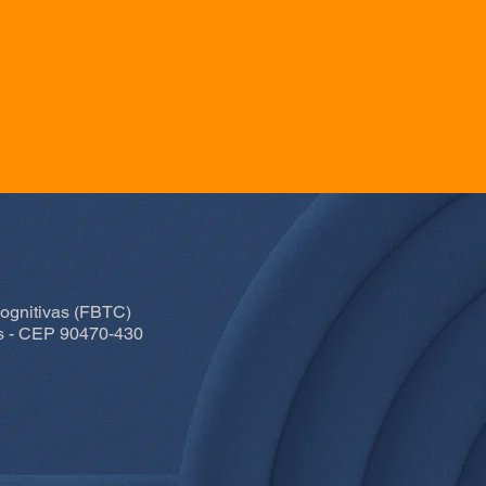
Cognitivas (FBTC)
is - CEP 90470-430