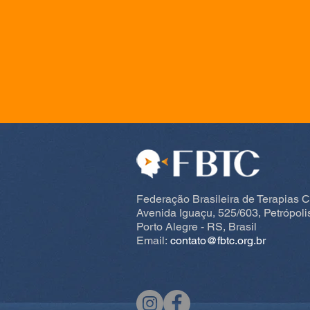
Federação Brasileira de Terapias 
Avenida Iguaçu, 525/603, Petrópol
Porto Alegre - RS, Brasil
Email:
contato@fbtc.org.br