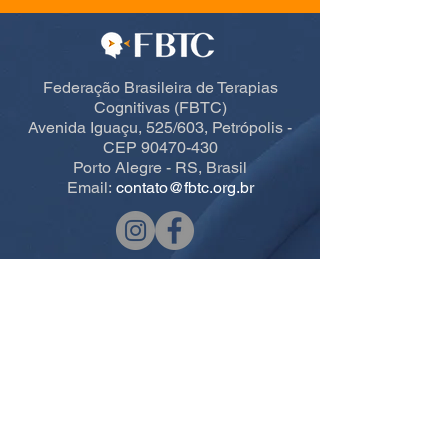
Federação Brasileira de Terapias
Cognitivas (FBTC)
Avenida Iguaçu, 525/603, Petrópolis -
CEP 90470-430
Porto Alegre - RS, Brasil
Email:
contato@fbtc.org.br
Acesso rápido CBTC
Home
Informações Gerais