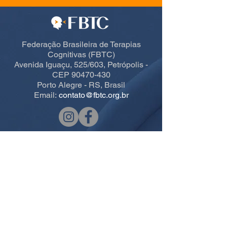
Federação Brasileira de Terapias
Cognitivas (FBTC)
Avenida Iguaçu, 525/603, Petrópolis -
CEP 90470-430
Porto Alegre - RS, Brasil
Email:
contato@fbtc.org.br
Acesso rápido CBTC
Home
Informações Gerais